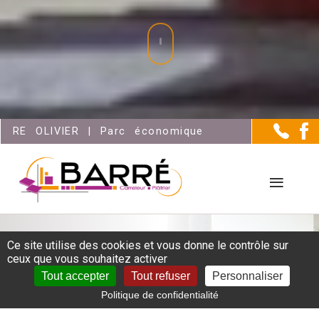
ue du Vivier - Saint-Pierre-des-Echaubrognes (797
Ce site utilise des cookies et vous donne le contrôle sur
ceux que vous souhaitez activer
Votre spécialiste en carrelage,
Tout accepter
Tout refuser
Personnaliser
faïence, terrasse, chape et
Politique de confidentialité
plâtrerie.